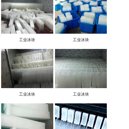
工业冰块
工业冰块
工业冰块
工业冰块