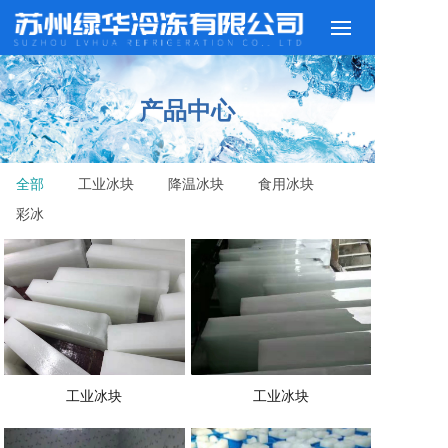
产品中心
全部
工业冰块
降温冰块
食用冰块
彩冰
工业冰块
工业冰块